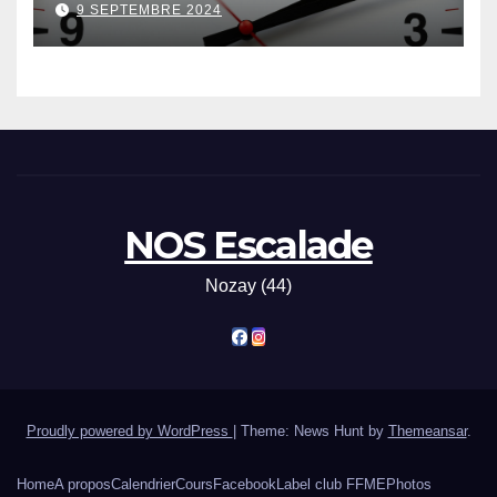
9 SEPTEMBRE 2024
NOS Escalade
Nozay (44)
Proudly powered by WordPress
|
Theme: News Hunt by
Themeansar
.
Home
A propos
Calendrier
Cours
Facebook
Label club FFME
Photos