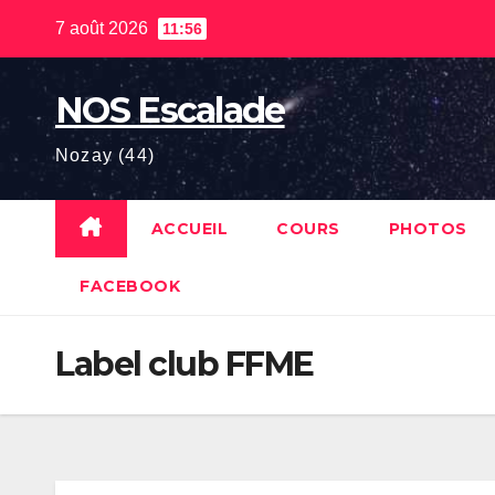
Skip
7 août 2026
11:56
to
content
NOS Escalade
Nozay (44)
ACCUEIL
COURS
PHOTOS
FACEBOOK
Label club FFME