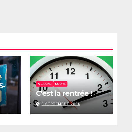
5-
A LA UNE
COURS
C’est la rentrée !
9 SEPTEMBRE 2024