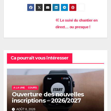
Navigation
Le suivi du chantier en
direct… ou presque !
de
l’article
Ca pourrait vous intéresser
A LA UNE
COURS
Ouverture des nouvelles
inscriptions – 2026/2027
AOÛT 8, 2026