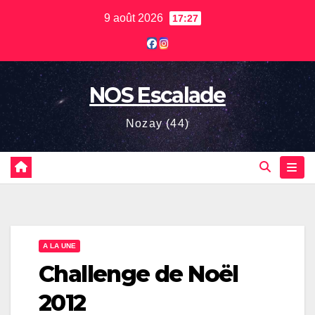
Skip
9 août 2026
17:27
to
content
NOS Escalade
Nozay (44)
A LA UNE
Challenge de Noël
2012