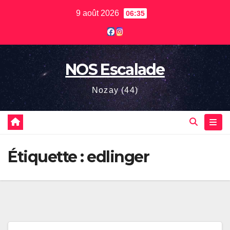
Skip
9 août 2026
06:35
to
content
NOS Escalade
Nozay (44)
Étiquette :
edlinger