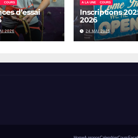
E
COURS
A LA UNE
COURS
ces d’essai
Inscriptions 202
6
2026
AI 2026
24 MAI 2025
Home
A propos
Calendrier
Cours
Face