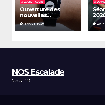
A LA UNE
COURS
A LA UN
Ouverture des
Séan
nouvelles
202
inscriptions –
8 AOÛT 2026
25 M
2026/2027
NOS Escalade
Nozay (44)