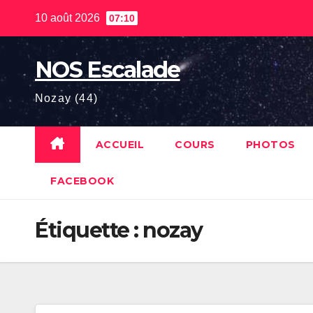
Skip
10 août 2026
07:10
to
content
NOS Escalade
Nozay (44)
ACCUEIL
COURS
PHOTOS
FACEBOOK
Étiquette :
nozay