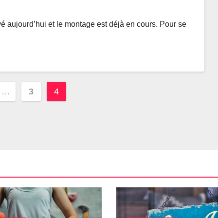
ivé aujourd’hui et le montage est déjà en cours. Pour se
ion
…
3
4
tions