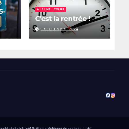
5-
A LA UNE
COURS
C’est la rentrée !
9 SEPTEMBRE 2024
book
Label club FFME
Photos
Politique de confidentialité