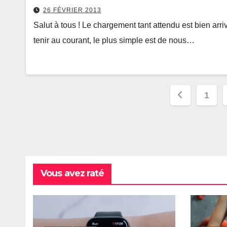
26 FÉVRIER 2013
Salut à tous ! Le chargement tant attendu est bien arr
tenir au courant, le plus simple est de nous…
Paginat
1
des
publica
Vous avez raté