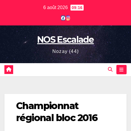
Skip
6 août 2026
09:16
to
content
NOS Escalade
Nozay (44)
Championnat
régional bloc 2016