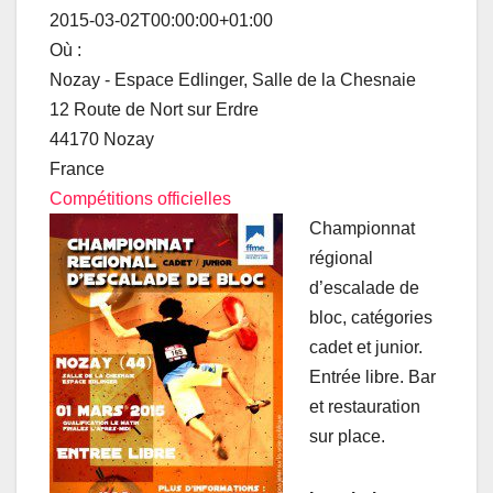
correctement sur cette page.
2015-03-02T00:00:00+01:00
Où :
OK
Ce site Web vous appartient ?
Nozay - Espace Edlinger, Salle de la Chesnaie
12 Route de Nort sur Erdre
44170 Nozay
France
Compétitions officielles
Championnat
régional
d’escalade de
bloc, catégories
cadet et junior.
Entrée libre. Bar
et restauration
sur place.