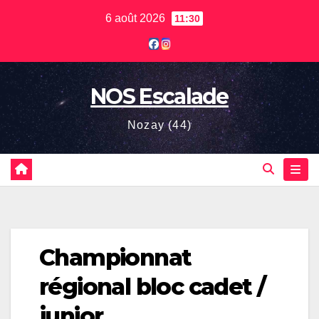
Skip
6 août 2026
11:30
to
content
NOS Escalade
Nozay (44)
Championnat
régional bloc cadet /
junior