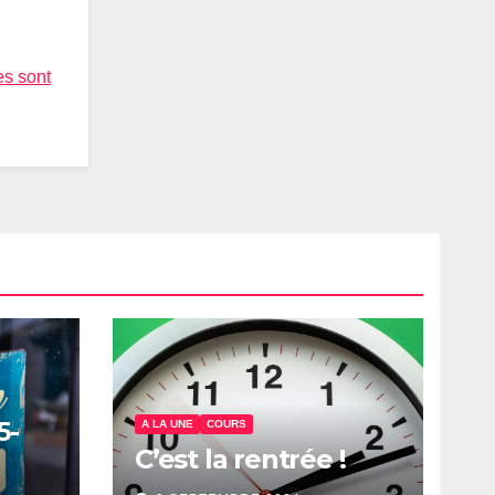
es sont
5-
A LA UNE
COURS
C’est la rentrée !