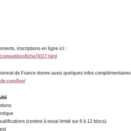
OK
us appartient ?
ments, inscriptions en ligne ici :
r/competition/fiche/3027.html
ionnat de France donne aussi quelques infos complémentaires 
ade.com/live/
llé
ptions
hnique
alifications (contest à essai limité sur 8 à 12 blocs)
est