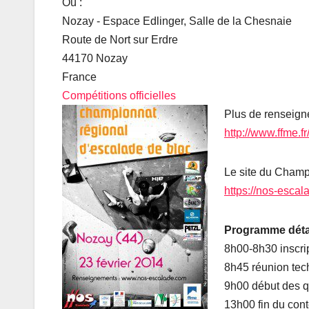
Où :
Ce site Web vo
Nozay - Espace Edlinger, Salle de la Chesnaie
Route de Nort sur Erdre
44170 Nozay
France
Compétitions officielles
Plus de renseigne
http://www.ffme.f
Le site du Champ
https://nos-escal
Programme détai
8h00-8h30 inscri
8h45 réunion tec
9h00 début des qu
13h00 fin du cont