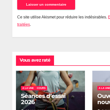
Ce site utilise Akismet pour réduire les indésirables.
E
traitées
.
Vous avez raté
A LA UNE
COURS
A LA UN
Séances d’essai
Ouv
2026
nouv
insc