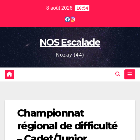
Skip
8 août 2026
16:54
to
content
NOS Escalade
Nozay (44)
Championnat
régional de difficulté
– Cadet/Junior