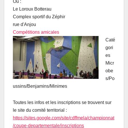
Où :
OK
Ce site Web vous appartient ?
Le Loroux Botterau
Complex sportif du Zéphir
rue d'Anjou
Compétitions amicales
Caté
gori
es
Micr
obe
s/Po
ussins/Benjamins/Minimes
Toutes les infos et les inscriptions se trouvent sur
le site du comité territorial :
https://sites.google.com/site/cdffmela/championnat
/coupe-departementale/inscriptions