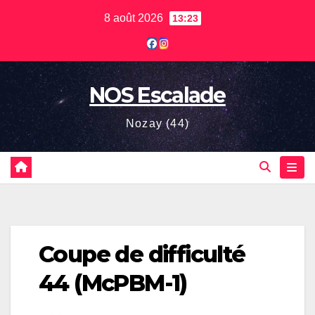
Skip
8 août 2026
13:23
to
content
NOS Escalade
Nozay (44)
Coupe de difficulté
44 (McPBM-1)