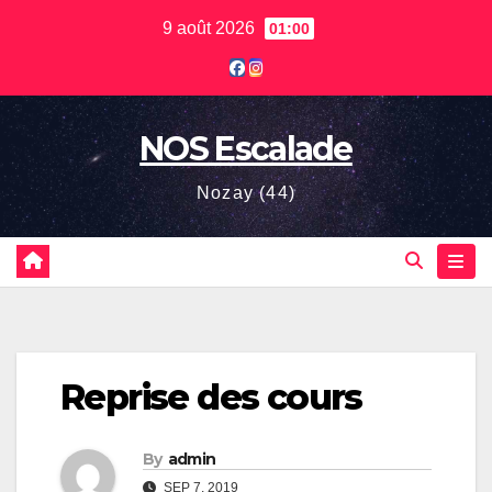
Skip
9 août 2026
01:00
to
content
NOS Escalade
Nozay (44)
Reprise des cours
By
admin
SEP 7, 2019