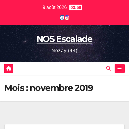
Skip
9 août 2026
03:56
to
content
NOS Escalade
Nozay (44)
Mois :
novembre 2019