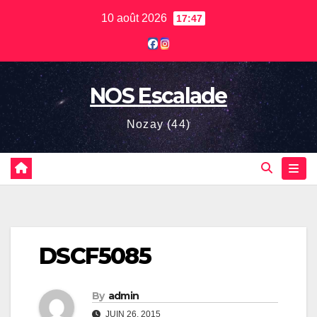
Skip
10 août 2026
17:47
to
content
NOS Escalade
Nozay (44)
DSCF5085
By
admin
JUIN 26, 2015