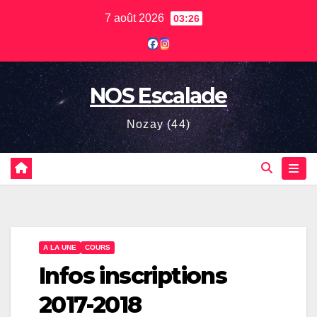
Skip
7 août 2026
03:26
to
content
NOS Escalade
Nozay (44)
A LA UNE
COURS
Infos inscriptions
2017-2018