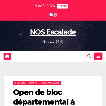
Skip
9 août 2026
13:35
to
content
NOS Escalade
Nozay (44)
A LA UNE
COMPÉTITIONS AMICALES
Open de bloc
départemental à