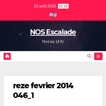
Skip
10 août 2026
21:37
to
content
NOS Escalade
Nozay (44)
reze fevrier 2014
046_1