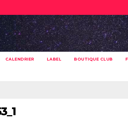
CALENDRIER
LABEL
BOUTIQUE CLUB
F
53_1