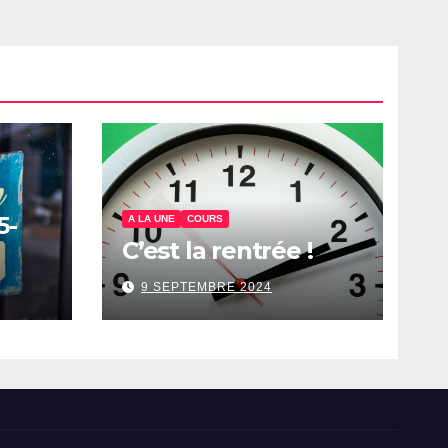
5-
A LA UNE
COURS
C’est la rentrée !
9 SEPTEMBRE 2024