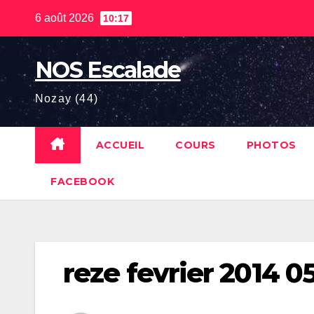
Skip
6 août 2026
10:17
to
content
NOS Escalade
Nozay (44)
ACCUEIL
COURS
PHOTOS
FACEBOOK
reze fevrier 2014 0