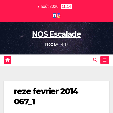
Skip
7 août 2026
11:14
to
content
NOS Escalade
Nozay (44)
reze fevrier 2014
067_1