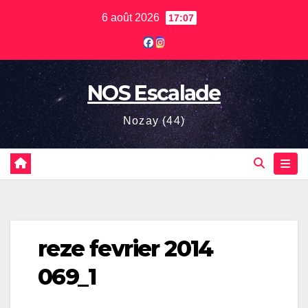
Skip
6 août 2026
17:07
to
content
NOS Escalade
Nozay (44)
reze fevrier 2014
069_1