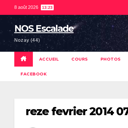
Skip
8 août 2026
13:23
to
content
NOS Escalade
Nozay (44)
ACCUEIL
COURS
PHOTOS
FACEBOOK
reze fevrier 2014 0