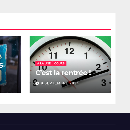
5-
A LA UNE
COURS
C’est la rentrée !
9 SEPTEMBRE 2024