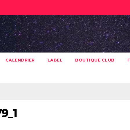
CALENDRIER
LABEL
BOUTIQUE CLUB
F
79_1