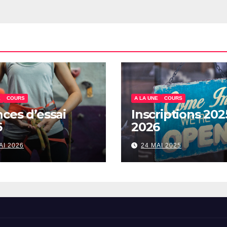
E
COURS
A LA UNE
COURS
ces d’essai
Inscriptions 202
6
2026
AI 2026
24 MAI 2025