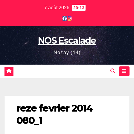
Skip
7 août 2026
20:13
to
content
NOS Escalade
Nozay (44)
reze fevrier 2014
080_1