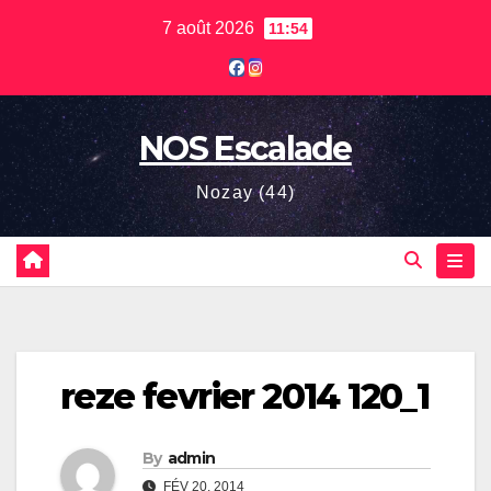
Skip
7 août 2026
11:54
to
content
NOS Escalade
Nozay (44)
reze fevrier 2014 120_1
By
admin
FÉV 20, 2014