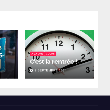
5-
A LA UNE
COURS
C’est la rentrée !
9 SEPTEMBRE 2024