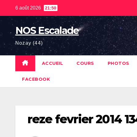
Skip
6 août 2026
21:50
to
content
NOS Escalade
Nozay (44)
ACCUEIL
COURS
PHOTOS
FACEBOOK
reze fevrier 2014 13