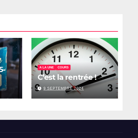
5-
A LA UNE
COURS
C’est la rentrée !
9 SEPTEMBRE 2024