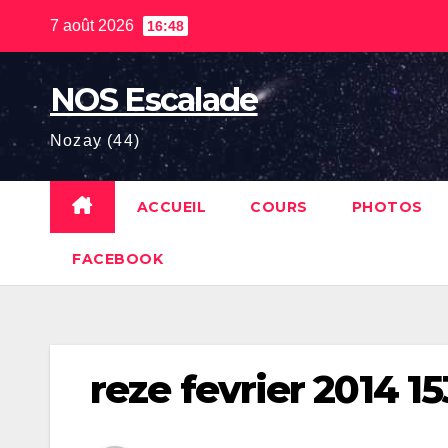
Skip
7 août 2026
16:48
to
content
NOS Escalade
Nozay (44)
ACCUEIL
COURS
PHOTOS
FACEBOOK
reze fevrier 2014 15