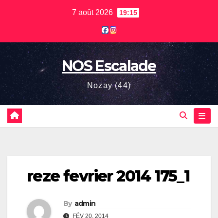
Skip
7 août 2026
19:15
to
content
NOS Escalade
Nozay (44)
reze fevrier 2014 175_1
By
admin
FÉV 20, 2014