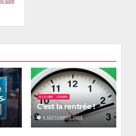
es sont
5-
A LA UNE
COURS
C’est la rentrée !
9 SEPTEMBRE 2024