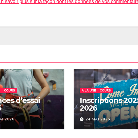
n savoir plus sur la façon dont les données de vos commentair
E
COURS
A LA UNE
COURS
ces d’essai
Inscriptions 202
6
2026
AI 2026
24 MAI 2025