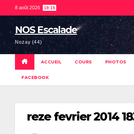
Skip
8 août 2026
19:15
to
content
NOS Escalade
Nozay (44)
ACCUEIL
COURS
PHOTOS
FACEBOOK
reze fevrier 2014 18