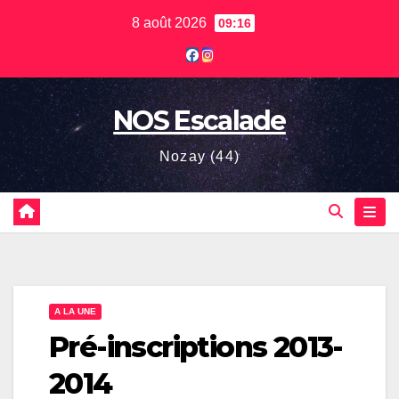
Skip
8 août 2026
09:16
to
content
NOS Escalade
Nozay (44)
A LA UNE
Pré-inscriptions 2013-
2014