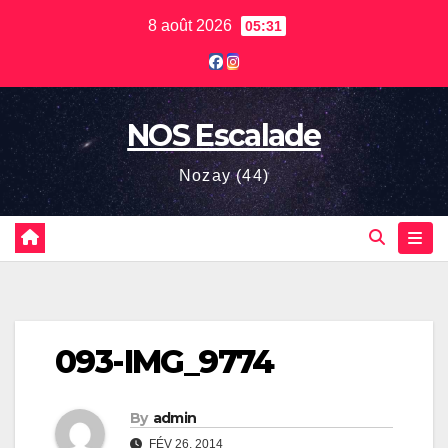
Skip
8 août 2026
05:31
to
content
NOS Escalade
Nozay (44)
093-IMG_9774
By
admin
FÉV 26, 2014