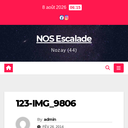
Skip
8 août 2026
06:15
to
content
NOS Escalade
Nozay (44)
123-IMG_9806
By
admin
FÉV 26, 2014