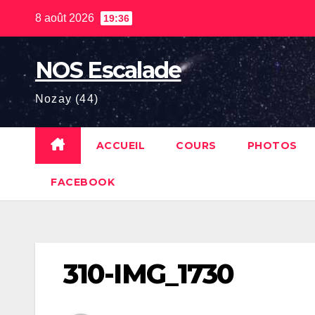
Skip
8 août 2026
19:36
to
content
NOS Escalade
Nozay (44)
ACCUEIL
COURS
PHOTOS
FACEBOOK
310-IMG_1730