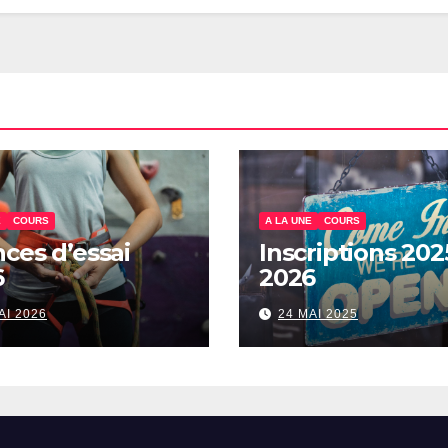
E
COURS
A LA UNE
COURS
ces d’essai
Inscriptions 202
6
2026
AI 2026
24 MAI 2025