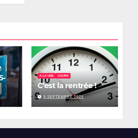
5-
A LA UNE
COURS
C’est la rentrée !
9 SEPTEMBRE 2024