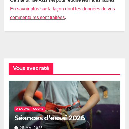
Ce site utilise Akismet pour réduire les indésirables.
En savoir plus sur la façon dont les données de vos
commentaires sont traitées
.
Vous avez raté
A LA UNE
COURS
Séances d’essai 2026
25 MAI 2026