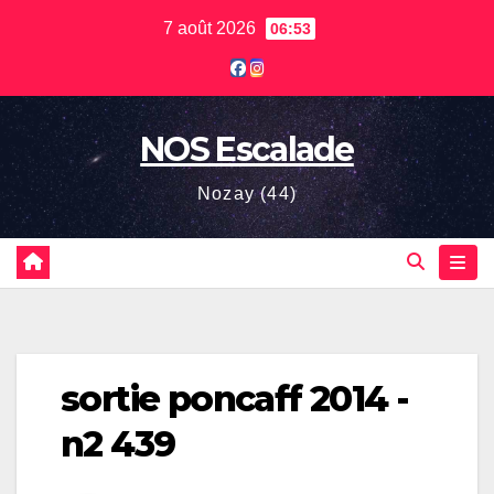
Skip
7 août 2026
06:53
to
content
NOS Escalade
Nozay (44)
sortie poncaff 2014 -
n2 439