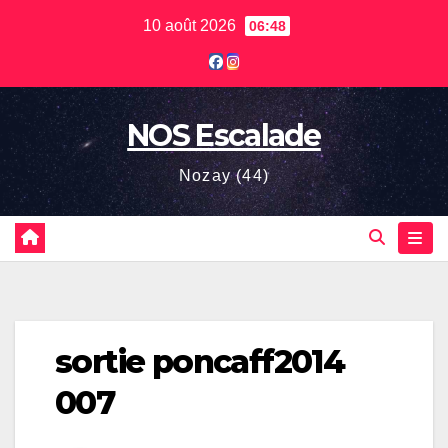
Skip
10 août 2026
06:48
to
content
NOS Escalade
Nozay (44)
sortie poncaff2014
007