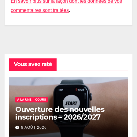
En savoir plus sur la façon dont les données de vos
commentaires sont traitées
.
Vous avez raté
A LA UNE
COURS
Ouverture des nouvelles
inscriptions – 2026/2027
8 AOÛT 2026