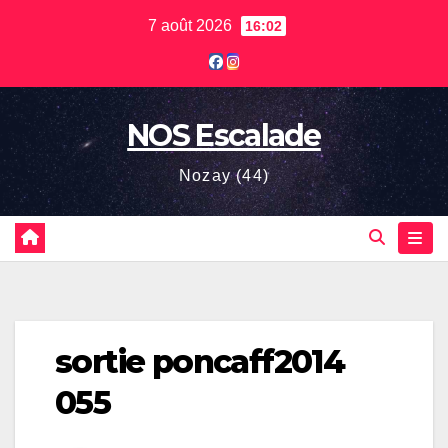
Skip
7 août 2026
16:02
to
content
NOS Escalade
Nozay (44)
sortie poncaff2014
055