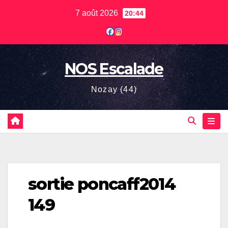
Skip
7 août 2026
20:44
to
content
NOS Escalade
Nozay (44)
sortie poncaff2014
149