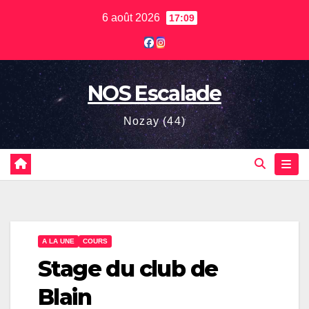
Skip
6 août 2026
17:09
to
content
NOS Escalade
Nozay (44)
A LA UNE
COURS
Stage du club de
Blain