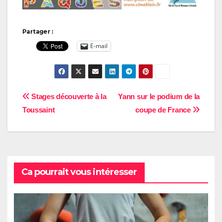
Partager :
E-mail
Navigation
Stages découverte à la
Yann sur le podium de la
Toussaint
coupe de France
de
l’article
Ca pourrait vous intéresser