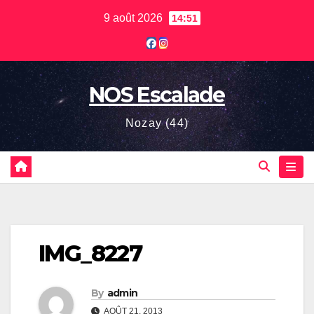
Skip
9 août 2026
14:51
to
content
NOS Escalade
Nozay (44)
IMG_8227
By
admin
AOÛT 21, 2013