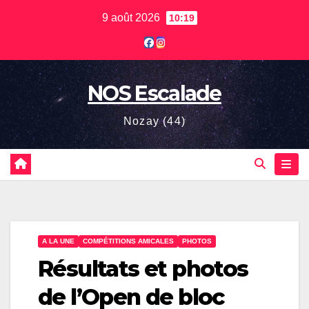
Skip
9 août 2026
10:19
to
content
NOS Escalade
Nozay (44)
A LA UNE
COMPÉTITIONS AMICALES
PHOTOS
Résultats et photos
de l’Open de bloc