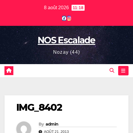
Skip
8 août 2026
11:18
to
content
NOS Escalade
Nozay (44)
IMG_8402
By
admin
AOÛT 21, 2013