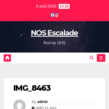
Skip
9 août 2026
14:28
to
content
NOS Escalade
Nozay (44)
IMG_8463
By
admin
AOÛT 21, 2013