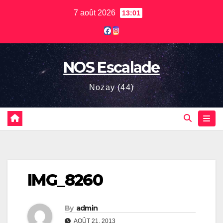
Skip
7 août 2026
13:01
to
content
NOS Escalade
Nozay (44)
IMG_8260
By
admin
AOÛT 21, 2013