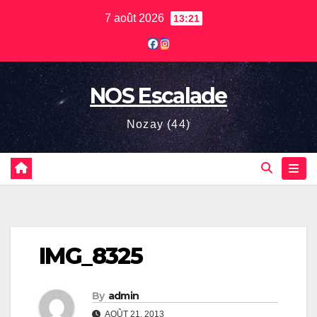
Skip
7 août 2026
13:21
to
content
NOS Escalade
Nozay (44)
IMG_8325
By
admin
AOÛT 21, 2013