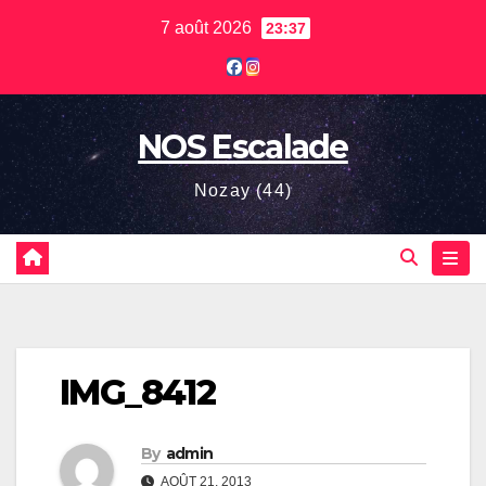
Skip
7 août 2026
23:37
to
content
NOS Escalade
Nozay (44)
IMG_8412
By
admin
AOÛT 21, 2013