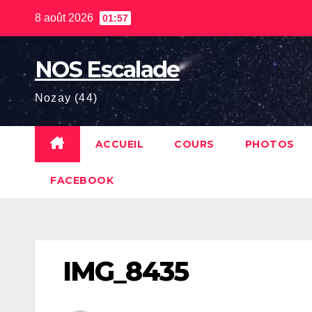
Skip
8 août 2026
01:57
to
content
NOS Escalade
Nozay (44)
ACCUEIL
COURS
PHOTOS
FACEBOOK
IMG_8435