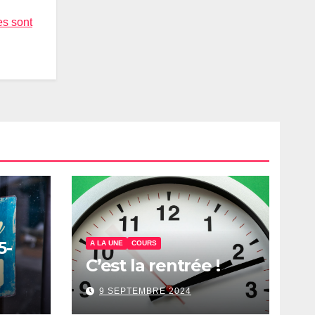
es sont
5-
A LA UNE
COURS
C’est la rentrée !
9 SEPTEMBRE 2024