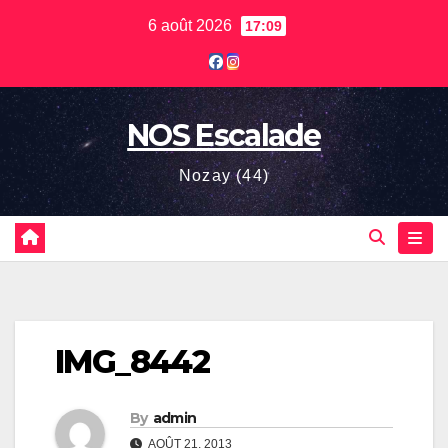
Skip
6 août 2026
17:09
to
content
NOS Escalade
Nozay (44)
IMG_8442
By
admin
AOÛT 21, 2013