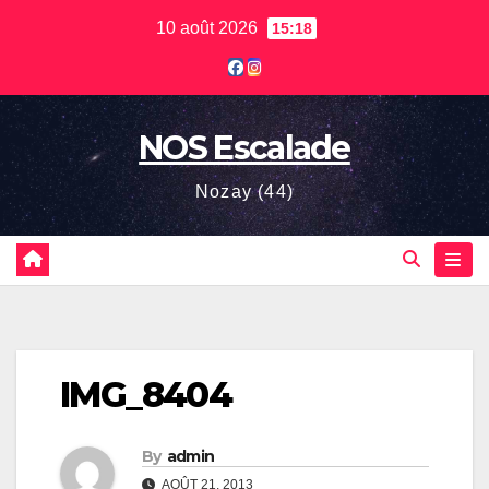
Skip
10 août 2026
15:18
to
content
NOS Escalade
Nozay (44)
IMG_8404
By
admin
AOÛT 21, 2013