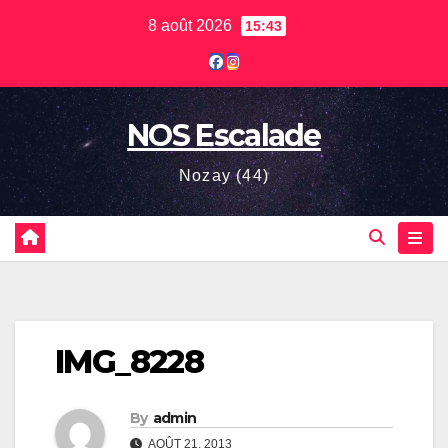
Skip
8 août 2026
15:43
to
content
NOS Escalade
Nozay (44)
IMG_8228
By
admin
AOÛT 21, 2013