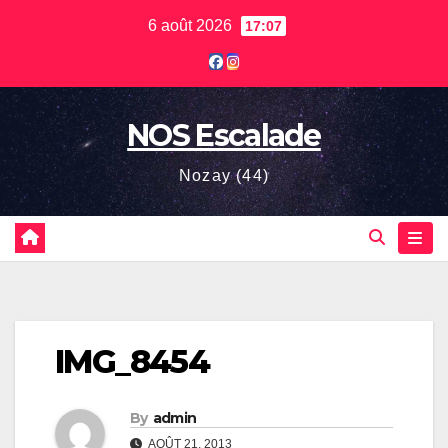
Skip
6 août 2026
17:07
to
content
NOS Escalade
Nozay (44)
IMG_8454
By
admin
AOÛT 21, 2013