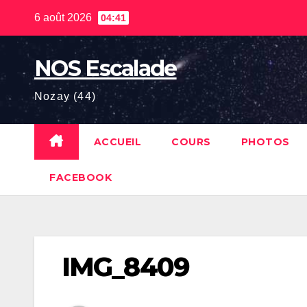
Skip
6 août 2026
04:41
to
content
NOS Escalade
Nozay (44)
ACCUEIL
COURS
PHOTOS
FACEBOOK
IMG_8409