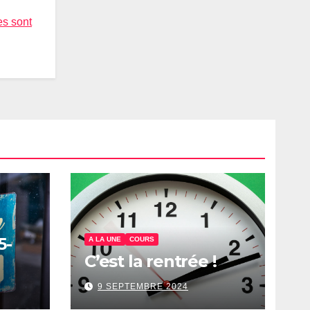
es sont
5-
A LA UNE
COURS
C’est la rentrée !
9 SEPTEMBRE 2024