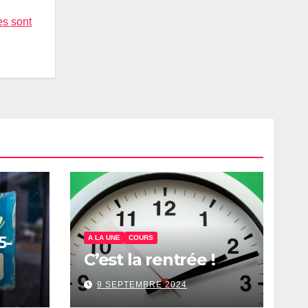
es sont
5-
A LA UNE
COURS
C’est la rentrée !
9 SEPTEMBRE 2024