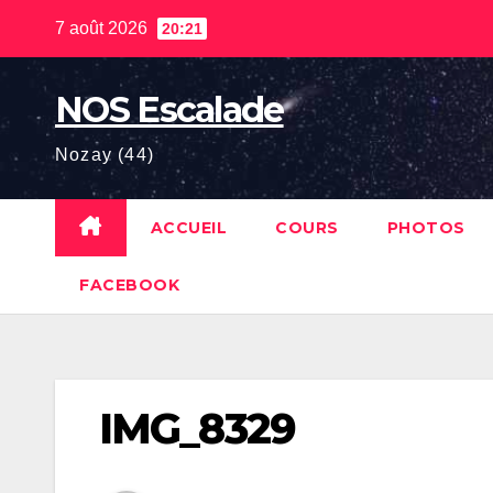
Skip
7 août 2026
20:21
to
content
NOS Escalade
Nozay (44)
ACCUEIL
COURS
PHOTOS
FACEBOOK
IMG_8329