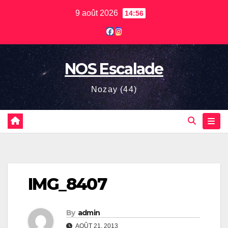
Skip
9 août 2026
14:56
to
content
NOS Escalade
Nozay (44)
IMG_8407
By
admin
AOÛT 21, 2013